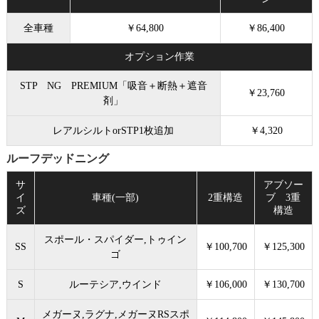
全車種
￥64,800
￥86,400
オプション作業
STP NG PREMIUM「吸音＋断熱＋遮音
￥23,760
剤」
レアルシルトorSTP1枚追加
￥4,320
ルーフデッドニング
サ
アブソー
イ
車種(一部)
2重構造
ブ 3重
ズ
構造
スポール・スパイダー,トゥイン
SS
￥100,700
￥125,300
ゴ
S
ルーテシア,ウインド
￥106,000
￥130,700
メガーヌ,ラグナ,メガーヌRSスポ