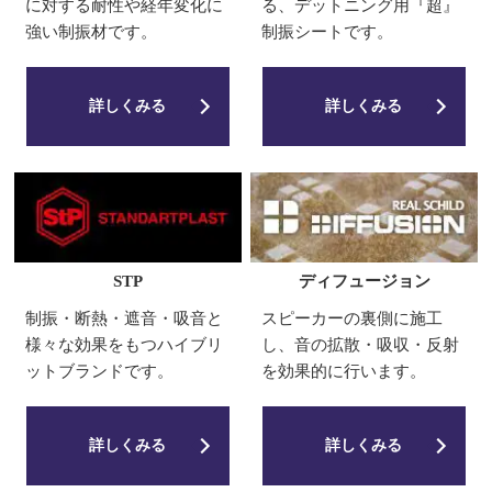
に対する耐性や経年変化に
る、デットニング用『超』
強い制振材です。
制振シートです。
詳しくみる
詳しくみる
STP
ディフュージョン
制振・断熱・遮音・吸音と
スピーカーの裏側に施工
様々な効果をもつハイブリ
し、音の拡散・吸収・反射
ットブランドです。
を効果的に行います。
詳しくみる
詳しくみる