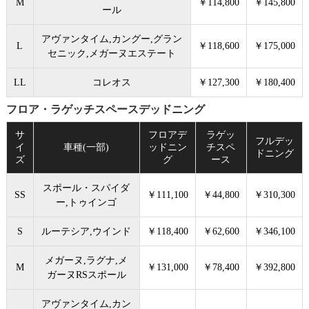
M
￥114,800
￥145,800
ール
アヴァンタイム,カングー,グラン
L
￥118,600
￥175,000
セニック,メガーヌエステート
LL
コレオス
￥127,300
￥180,400
フロア・ラゲッチスペースデッドニング
サ
フロアデ
ラゲッ
フルデッ
イ
車種(一部)
ッドニン
チスペ
ドニング
ズ
グ
ース
スポール・スパイダ
SS
￥111,100
￥44,800
￥310,300
ー,トゥインゴ
S
ルーテシア,ウインド
￥118,400
￥62,600
￥346,100
メガーヌ,ラグナ,メ
M
￥131,000
￥78,400
￥392,800
ガーヌRSスポール
アヴァンタイム,カン