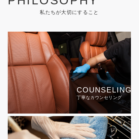
P
H
I
L
O
S
O
P
H
Y
私たちが大切にすること
COUNSELING
丁寧なカウンセリング