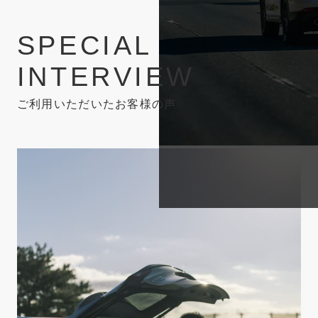
S
P
E
C
I
A
L
I
N
T
E
R
V
I
E
W
ご利用いただいたお客様の声