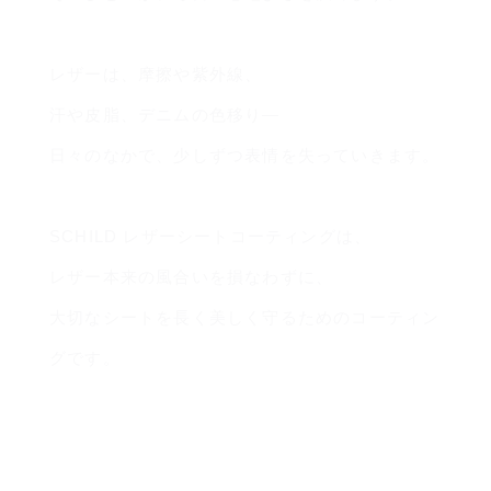
レザーは、摩擦や紫外線、
汗や皮脂、デニムの色移り—
日々のなかで、少しずつ表情を失っていきます。
SCHILD レザーシートコーティングは、
レザー本来の風合いを損なわずに、
大切なシートを長く美しく守るためのコーティン
グです。