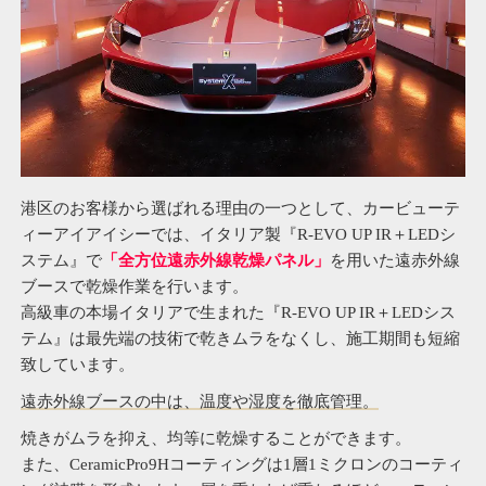
港区のお客様から選ばれる理由の一つとして、カービューテ
ィーアイアイシーでは、イタリア製『R-EVO UP IR＋LEDシ
ステム』で
「全方位遠赤外線乾燥パネル」
を用いた遠赤外線
ブースで乾燥作業を行います。
高級車の本場イタリアで生まれた『R-EVO UP IR＋LEDシス
テム』は最先端の技術で乾きムラをなくし、施工期間も短縮
致しています。
遠赤外線ブースの中は、温度や湿度を徹底管理。
焼きがムラを抑え、均等に乾燥することができます。
また、CeramicPro9Hコーティングは1層1ミクロンのコーティ