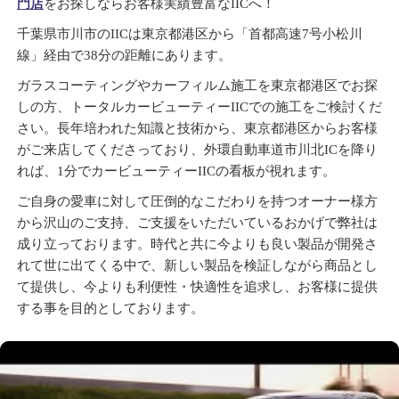
門店
をお探しならお客様実績豊富なIICへ！
千葉県市川市のIICは東京都港区から「首都高速7号小松川
線」経由で38分の距離にあります。
ガラスコーティングやカーフィルム施工を東京都港区でお探
しの方、トータルカービューティーIICでの施工をご検討くだ
さい。長年培われた知識と技術から、東京都港区からお客様
がご来店してくださっており、外環自動車道市川北ICを降り
れば、1分でカービューティーIICの看板が視れます。
ご自身の愛車に対して圧倒的なこだわりを持つオーナー様方
から沢山のご支持、ご支援をいただいているおかげで弊社は
成り立っております。時代と共に今よりも良い製品が開発さ
れて世に出てくる中で、新しい製品を検証しながら商品とし
て提供し、今よりも利便性・快適性を追求し、お客様に提供
する事を目的としております。