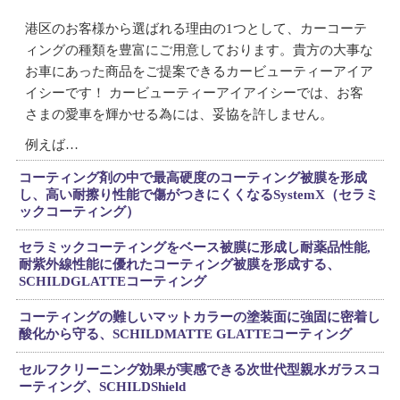
港区のお客様から選ばれる理由の1つとして、カーコーテ
ィングの種類を豊富にご用意しております。貴方の大事な
お車にあった商品をご提案できるカービューティーアイア
イシーです！ カービューティーアイアイシーでは、お客
さまの愛車を輝かせる為には、妥協を許しません。
例えば…
コーティング剤の中で最高硬度のコーティング被膜を形成
し、高い耐擦り性能で傷がつきにくくなるSystemX（セラミ
ックコーティング）
セラミックコーティングをベース被膜に形成し耐薬品性能,
耐紫外線性能に優れたコーティング被膜を形成する、
SCHILDGLATTEコーティング
コーティングの難しいマットカラーの塗装面に強固に密着し
酸化から守る、SCHILDMATTE GLATTEコーティング
セルフクリーニング効果が実感できる次世代型親水ガラスコ
ーティング、SCHILDShield