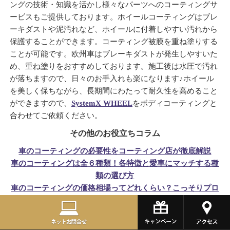
ングの技術・知識を活かし様々なパーツへのコーティングサ
ービスもご提供しております。ホイールコーティングはブレ
ーキダストや泥汚れなど、ホイールに付着しやすい汚れから
保護することができます。コーティング被膜を重ね塗りする
ことが可能です。欧州車はブレーキダストが発生しやすいた
め、重ね塗りをおすすめしております。施工後は水圧で汚れ
が落ちますので、日々のお手入れも楽になります♪
ホイール
を美しく保ちながら、長期間にわたって耐久性を高めること
ができますので、
SystemX WHEEL
をボディコーティングと
合わせてご依頼ください。
その他のお役立ちコラム
車のコーティングの必要性をコーティング店が徹底解説
車のコーティングは全６種類！各特徴と愛車にマッチする種
類の選び方
車のコーティングの価格相場ってどれくらい？こっそりプロ
が教えます