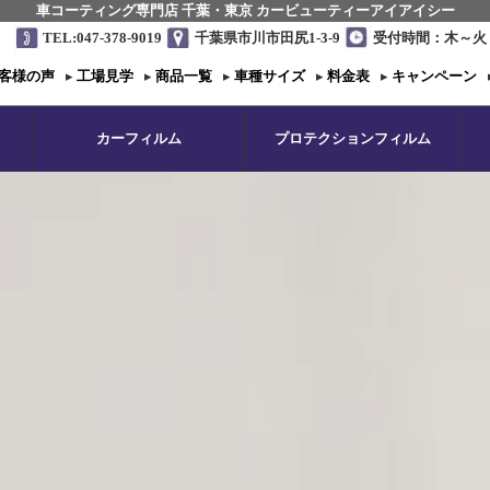
車コーティング専門店 千葉・東京 カービューティーアイアイシー
TEL:047-378-9019
千葉県市川市田尻1-3-9
受付時間：木～火 1
客様の声
▸
工場見学
▸
商品一覧
▸
車種サイズ
▸
料金表
▸
キャンペーン
カーフィルム
プロテクションフィルム