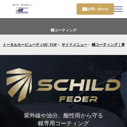
お問い合わせ
幌コーティング
トータルカービューティIIC TOP
»
サイドメニュー
»
幌コーティング｜東
紫外線や油分、酸性雨から守る
幌専用コーティング