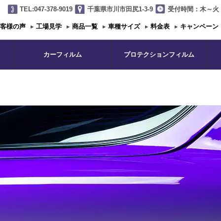
TEL:047-378-9019
千葉県市川市田尻1-3-9
受付時間：木～火 1
客様の声
▸
工場見学
▸
商品一覧
▸
車種サイズ
▸
料金表
▸
キャンペーン
カーフィルム
プロテクションフィルム