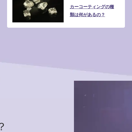
カーコーティングの種
類は何があるの？
？