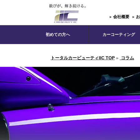
▸
会社概要
▸
お
初めての方へ
カーコーティング
トータルカービューティIIC TOP
»
コラム