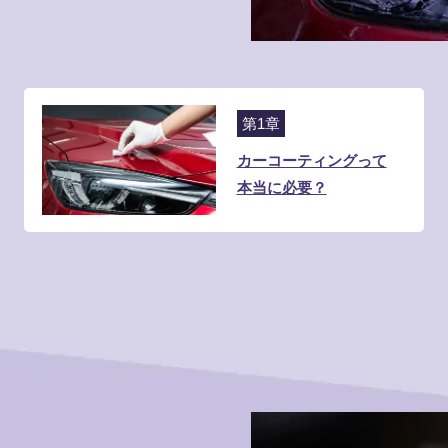
第1章
カーコーティングって
本当に必要？