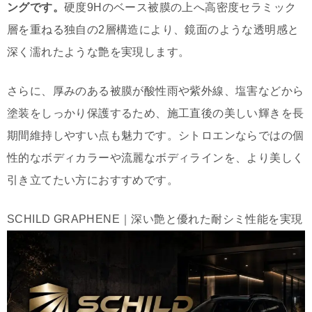
ングです。
硬度9Hのベース被膜の上へ高密度セラミック
層を重ねる独自の2層構造により、鏡面のような透明感と
深く濡れたような艶を実現します。
さらに、厚みのある被膜が酸性雨や紫外線、塩害などから
塗装をしっかり保護するため、施工直後の美しい輝きを長
期間維持しやすい点も魅力です。シトロエンならではの個
性的なボディカラーや流麗なボディラインを、より美しく
引き立てたい方におすすめです。
SCHILD GRAPHENE｜深い艶と優れた耐シミ性能を実現