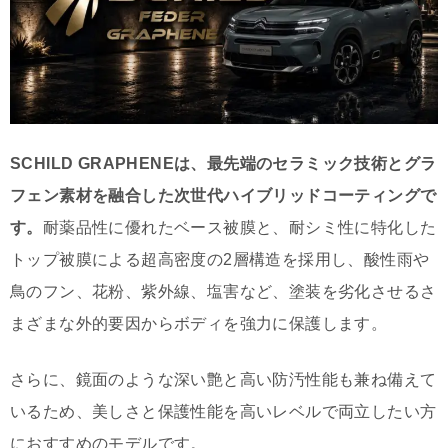
SCHILD GRAPHENEは、最先端のセラミック技術とグラ
フェン素材を融合した次世代ハイブリッドコーティングで
す。
耐薬品性に優れたベース被膜と、耐シミ性に特化した
トップ被膜による超高密度の2層構造を採用し、酸性雨や
鳥のフン、花粉、紫外線、塩害など、塗装を劣化させるさ
まざまな外的要因からボディを強力に保護します。
さらに、鏡面のような深い艶と高い防汚性能も兼ね備えて
いるため、美しさと保護性能を高いレベルで両立したい方
におすすめのモデルです。