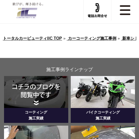
トータルカービューティIIC TOP
»
カーコーティング施工事例
»
新車シト
施工事例ラインナップ
コーティング
バイクコーティング
施工実績
施工実績