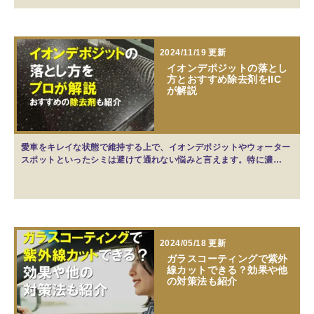
2024/11/19 更新
イオンデポジットの落とし
方とおすすめ除去剤をIIC
が解説
愛車をキレイな状態で維持する上で、イオンデポジットやウォーター
スポットといったシミは避けて通れない悩みと言えます。特に濃…
2024/05/18 更新
ガラスコーティングで紫外
線カットできる？効果や他
の対策法も紹介