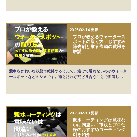
2025/02/14 更新
プロが教えるウォータース
ポットの取り方｜おすすめ
除去剤と業者依頼の費用を
解説
愛車をきれいな状態で維持するうえで、避けて通れないのがウォータ
ースポットなどのシミです。雨と汚れが混ざり合うことで固着し…
2025/02/13 更新
親水コーティングは意味な
いは間違い！市販とプロ仕
様のおすすめコーティング
剤を紹介