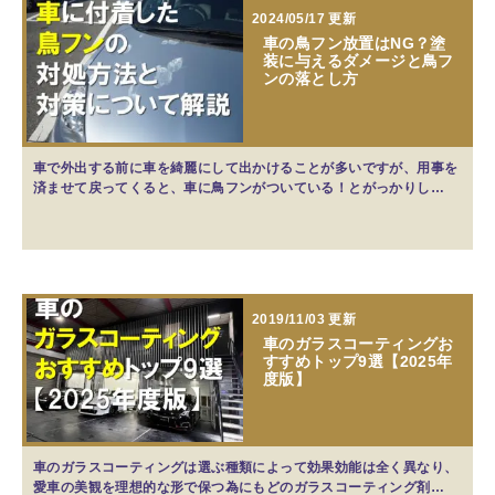
2024/05/17 更新
車の鳥フン放置はNG？塗
装に与えるダメージと鳥フ
ンの落とし方
車で外出する前に車を綺麗にして出かけることが多いですが、用事を
済ませて戻ってくると、車に鳥フンがついている！とがっかりし…
2019/11/03 更新
車のガラスコーティングお
すすめトップ9選【2025年
度版】
車のガラスコーティングは選ぶ種類によって効果効能は全く異なり、
愛車の美観を理想的な形で保つ為にもどのガラスコーティング剤…