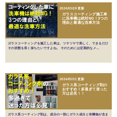
2024/03/29 更新
ガラスコーティング施工車
に洗車機は絶対NG！3つの
理由と最適な洗車方法
ガラスコーティングを施工した車は、ツヤツヤで美しく、できるだけ
その状態を長く保ちたいですよね。 そのためには定期的なメ…
2024/05/31 更新
ガラス系コーティング剤の
おすすめ！多過ぎて迷った
方は必見！！
ガラス系コーティング剤は、成分の一部にガラス成分と有機物が含ま