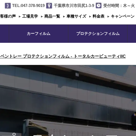
TEL:047-378-9019
千葉県市川市田尻1-3-9
受付時間：木～火 1
客様の声
▸
工場見学
▸
商品一覧
▸
車種サイズ
▸
料金表
▸
キャンペーン
カーフィルム
プロテクションフィルム
ベントレー プロテクションフィルム - トータルカービューティIIC