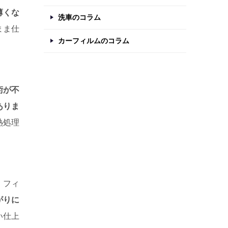
薄くな
洗車のコラム
まま仕
カーフィルムのコラム
術が不
ありま
熱処理
、フィ
がりに
い仕上