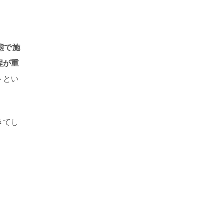
態で施
程が重
トとい
きてし