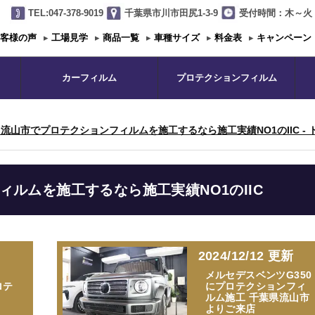
TEL:047-378-9019
千葉県市川市田尻1-3-9
受付時間：木～火 1
客様の声
▸
工場見学
▸
商品一覧
▸
車種サイズ
▸
料金表
▸
キャンペーン
カーフィルム
プロテクションフィルム
流山市でプロテクションフィルムを施工するなら施工実績NO1のIIC - 
ルムを施工するなら施工実績NO1のIIC
2024/12/12 更新
メルセデスベンツG350
ロテ
にプロテクションフィ
ルム施工 千葉県流山市
よりご来店