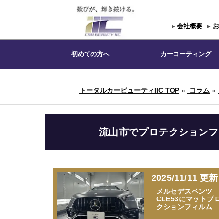
▸
会社概要
▸
お
初めての方へ
カーコーティング
トータルカービューティIIC TOP
»
コラム
»
流山市でプロテクションフィ
2025/11/11 更新
メルセデスベンツ
CLE53にマットプ
クションフィルム