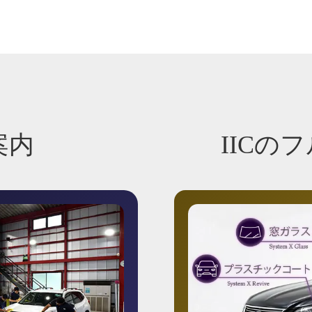
案内
IICの