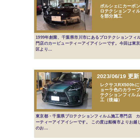
ポルシェにカーボ
ロテクションフィ
を部分施工
1999年創業、千葉県市川市にあるプロテクションフィ
門店のカービューティーアイアイシーです。今回は東
区より…
2023/06/19 更新
レクサスRX500h
ョーラ色のカラー
テクションフィル
工（後編）
東京都・千葉県プロテクションフィルム施工専門店 
ーティーアイアイシーです。 この度は船橋市よりお越
のお…