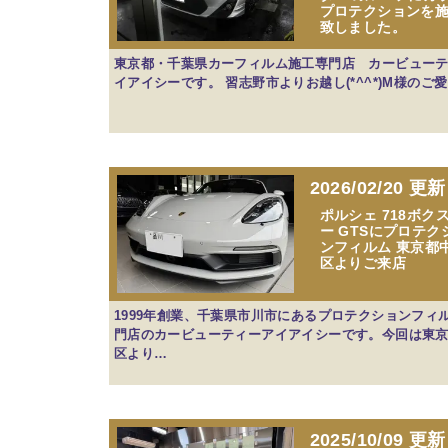
プロテクションを
致しました。
東京都・千葉県カーフィルム施工専門店 カービュー
イアイシーです。 習志野市よりお越し(*^^*)M様のご
2026/02/20 更新
ポルシェ 718ボク
ー GTSにプロテク
ンフィルム 東京都
区よりご来店
1999年創業、千葉県市川市にあるプロテクションフィ
門店のカービューティーアイアイシーです。今回は東
区より…
2025/10/09 更新