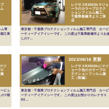
ンプ
レクサスRX500hマジョ
ルム
ーラのカラープロテク
ションフィルム施工。
千葉県船橋市よりご来
店
ルム専
東京都・千葉県プロテクションフィルム施工専門店 カービ
京都江東
ーティーアイアイシーです。 この度は千葉県船橋市よりお
しのY…
2023/06/16 更新
にマジ
レクサスRX500hにマジ
プロ
ョーラ色のカラープロ
ム施
テクションフィルム施
工（前編）
カービュ
東京都・千葉県プロテクションフィルム施工専門店 カービ
しのY様
ーティーアイアイシーです。 この度はお預かりのレクサス
RX…