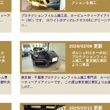
施工
クションを施工
ティーア
プロテクションフィルム施工店、カービューティーアイアイ
愛…
ー（IIC）です。 ホワイトボディのレクサスGXにグリーン
ッ…
2026/02/09 更新
スタ
ポルシェ911ターボSに
ショ
プロテクションフィル
中央
ム施工。東京都江東区
よりご来店
ルム専
東京都・千葉県プロテクションフィルム施工専門店 カービ
京都中央
ーティーアイアイシーです。 この度は東京都江東区よりお
しのT…
2025/03/13 更新