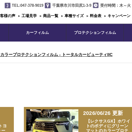
TEL:047-378-9019
千葉県市川市田尻1-3-9
受付時間：木～火 1
客様の声
▸
工場見学
▸
商品一覧
▸
車種サイズ
▸
料金表
▸
キャンペーン
カーフィルム
プロテクションフィルム
カラープロテクションフィルム - トータルカービューティIIC
2026/06/26 更新
し
【レクサスGX】ホワイ
車トヨ
トのボディにグリーン
ラー
マットのカラープロテ