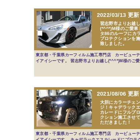
2022/03/13 更新
習志野市よりお越
(*^^*)M様のご愛
タ86のルーフにカ
プロテクションを
致しました。
東京都・千葉県カーフィルム施工専門店 カービュー
イアイシーです。 習志野市よりお越し(*^^*)M様のご
2021/08/06 更新
大胆にカラーチェ
ジ！キャデラック
カレードにフルプ
クション施工させ
ただきました！
東京都・千葉県カーフィルム施工専門店 カービュー
イアイシーです。 キャデラックエスカレードにプロテ