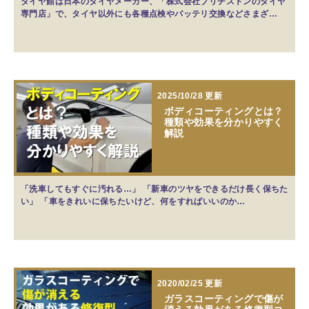
タイヤ館は日本のタイヤメーカー、「株式会社ブリヂストンのタイヤ
専門店」で、タイヤ以外にも各種点検やバッテリ交換などさまざ…
2025/10/28 更新
ボディコーティングとは？
種類や効果を分かりやすく
解説
「洗車してもすぐに汚れる…」 「新車のツヤをできるだけ長く保ちた
い」 「車をきれいに保ちたいけど、何をすればいいのか…
2020/02/25 更新
ガラスコーティングで傷が