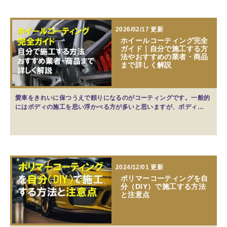
2026/02/17 更新
ホイールコーティング完全
ガイド｜自分で施工する方
法やおすすめの業者・商品
まで詳しく解説
愛車をきれいに保つうえで頼りになるのがコーティングです。一般的
にはボディの施工を思い浮かべる方が多いと思いますが、ボディ…
2024/12/01 更新
ポリマーコーティングを自
分（DIY）で施工する方法
と注意点