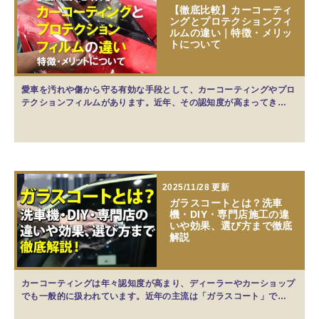
【徹底比較】カーコーティ
ングとプロテクションフィ
ルムの違い｜特徴・メリッ
トについて
愛車を汚れや傷から守る有効な手段として、カーコーティングやプロ
テクションフィルムがあります。近年、その認知度が高まってき…
2025/11/28 更新
ガラスコートとは？洗車
機・DIY・専門店施工の違
いや効果、選び方まで徹底
解説
カーコーティングは年々認知度が高まり、ディーラーやカーショップ
でも一般的に扱われています。近年の主流は「ガラスコート」で…