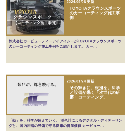
2024/09/08 更新
TOYOTAクラウンスポーツ
のカーコーティング施工事
例
株式会社カービューティーアイアイシーがTOYOTAクラウンスポーツ
のカーコーティング施工事例をご紹介します。 カー…
2026/01/24 更新
その輝きに、根拠を。科学
と設備が導く「次世代の研
磨・コーティング」
「勘」を、科学が超えていく。 測色計によるデジタル・ディテーリン
グと、国内屈指の設備で守る愛車の資産価値 カービュー…