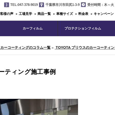
TEL:047-378-9019
千葉県市川市田尻1-3-9
受付時間：木～火 1
客様の声
▸
工場見学
▸
商品一覧
▸
車種サイズ
▸
料金表
▸
キャンペーン
カーフィルム
プロテクションフィルム
カーコーティングのコラム一覧
»
TOYOTA プリウスのカーコーティン
コーティング施工事例