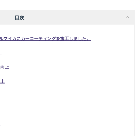
目次
パールマイカにカーコーティングを施工しました。
。
の向上
向上
果