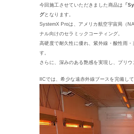
今回施工させていただきました商品は
「S
グ
となります。
SystemX Proは、アメリカ航空宇宙
ナル向けのセラミックコーティング。
高硬度で耐久性に優れ、紫外線・酸性雨・
す。
さらに、深みのある艶感を実現し、プリウ
IICでは、希少な遠赤外線ブースを完備し