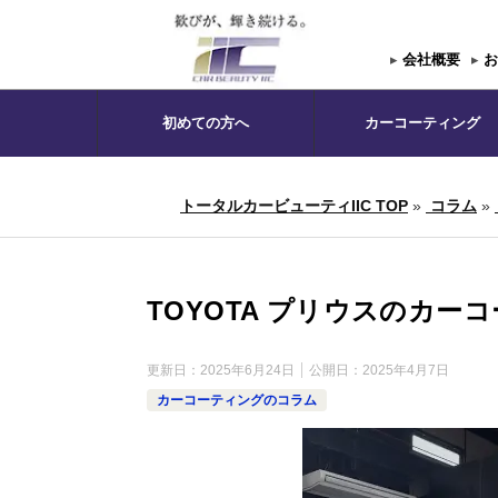
▸
会社概要
▸
お
初めての方へ
カーコーティング
トータルカービューティIIC TOP
»
コラム
»
TOYOTA プリウスのカー
更新日：
2025年6月24日
公開日：
2025年4月7日
カーコーティングのコラム