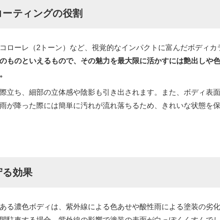
コーティングの役割
コローレ（2トーン）など、視覚的なインパクトに富んだボディカ
のものといえるもので、その魅力を最大限に活かすには艶出しや
。
際立ち、細部の立体感や陰影も引き出されます。また、ボディ表
雨が降った際には簡単に汚れが流れ落ちるため、きれいな状態を
守る効果
ある濃色ボディは、紫外線による色あせや酸性雨による塗装の劣
間駐車する場合、紫外線の影響で塗装の表面が白っぽくくすんで