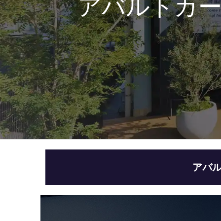
アバルトカ
アバ