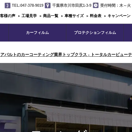
TEL:047-378-9019
千葉県市川市田尻1-3-9
受付時間：木～火 1
客様の声
▸
工場見学
▸
商品一覧
▸
車種サイズ
▸
料金表
▸
キャンペーン
カーフィルム
プロテクションフィルム
アバルトのカーコーティング業界トップクラス - トータルカービューティ