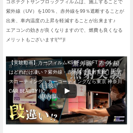
コボテクトサンブロックフィルムは、施工することで
紫外線（UV）を100％、
赤外線を99％遮断することが
出来、車内温度の上昇を軽減することが出来ます♪
エアコンの効きが良くなりますので、燃費も良くなる
メリットもございます!(^^)!
【実験動画】カーフィルムKSBF（旧LFTフィルム）
はどれだけ凄い？紫外線・赤外線で照射実験｜ガラ
スコーティング・カーコーティングなら東京 神奈川
CAR BEAUTY IIC