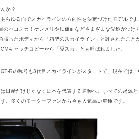
せんか？
、あらゆる面でスカイラインの方向性を決定づけたモデルです
目のハコスカ！ケンメリや鉄仮面などさまざまな愛称がつけ
角張ったボディから「箱型のスカイライン」と評されたこと
CMキャッチコピーから「愛スカ」とも呼ばれました。
T-Rの称号も3代目スカイラインがスタートで、現在では「G
-Rは日産だけじゃなく日本を代表する名称へ。すべての起源と
らず、多くのモーターファンから今も人気高い車種です。