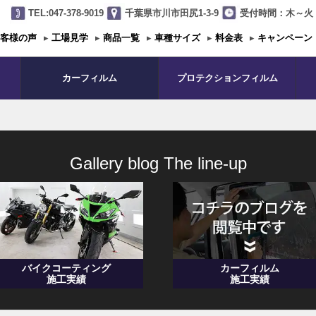
TEL:047-378-9019
千葉県市川市田尻1-3-9
受付時間：木～火 1
客様の声
▸
工場見学
▸
商品一覧
▸
車種サイズ
▸
料金表
▸
キャンペーン
カーフィルム
プロテクションフィルム
Gallery blog The line-up
バイクコーティング
カーフィルム
施工実績
施工実績