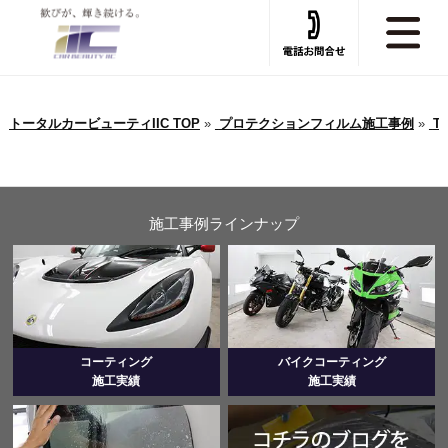
トータルカービューティIIC TOP
»
プロテクションフィルム施工事例
»
T
施工事例ラインナップ
コーティング
バイクコーティング
施工実績
施工実績