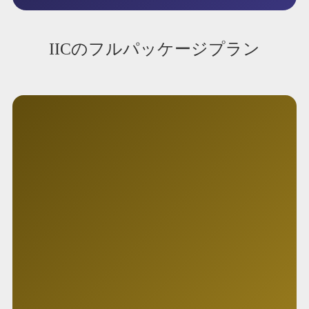
Full Package
フルパッケージ
メイン施工（ボディコーティング）に
“組み合わせる” ことで、
新車時の感動と美しさをより長く維持
できるよう設計されています。
※プラン内容はお車の状態によりご提案いたしま
す。