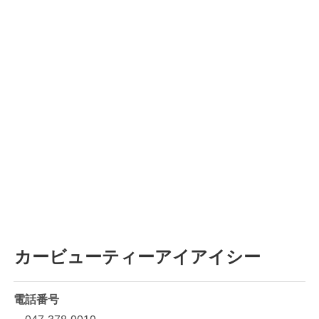
047-378-9019
所在地
千葉県市川市田尻1-3-9
営業時間
10:00 ～ 18:30
定休日
第二火曜日、毎週水曜日、一部祝日
アイアイシーへのアクセス方法