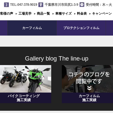
TEL:047-378-9019
千葉県市川市田尻1-3-9
受付時間：木～火 1
客様の声
▸
工場見学
▸
商品一覧
▸
車種サイズ
▸
料金表
▸
キャンペーン
カーフィルム
プロテクションフィルム
Gallery blog The line-up
バイクコーティング
カーフィルム
施工実績
施工実績