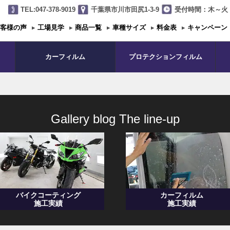
TEL:047-378-9019
千葉県市川市田尻1-3-9
受付時間：木～火 1
客様の声
▸
工場見学
▸
商品一覧
▸
車種サイズ
▸
料金表
▸
キャンペーン
カーフィルム
プロテクションフィルム
Gallery blog The line-up
バイクコーティング
カーフィルム
施工実績
施工実績