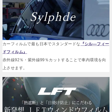
カーフィルムで最も日本でスタンダードな
『
シル―フィー
ドフィルム
』
赤外線92％・紫外線99％カットすることで車内環境を向
上させます。