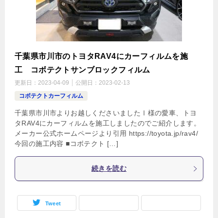
千葉県市川市のトヨタRAV4にカーフィルムを施
工 コボテクトサンブロックフィルム
更新日：
2023-04-09
公開日：
2023-02-13
コボテクトカーフィルム
千葉県市川市よりお越しくださいましたⅠ様の愛車、トヨ
タRAV4にカーフィルムを施工しましたのでご紹介します。
メーカー公式ホームページより引用 https://toyota.jp/rav4/
今回の施工内容 ■コボテクト […]
続きを読む
Tweet