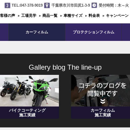
TEL:047-378-9019
千葉県市川市田尻1-3-9
受付時間：木～火 1
客様の声
▸
工場見学
▸
商品一覧
▸
車種サイズ
▸
料金表
▸
キャンペーン
カーフィルム
プロテクションフィルム
Gallery blog The line-up
バイクコーティング
カーフィルム
施工実績
施工実績