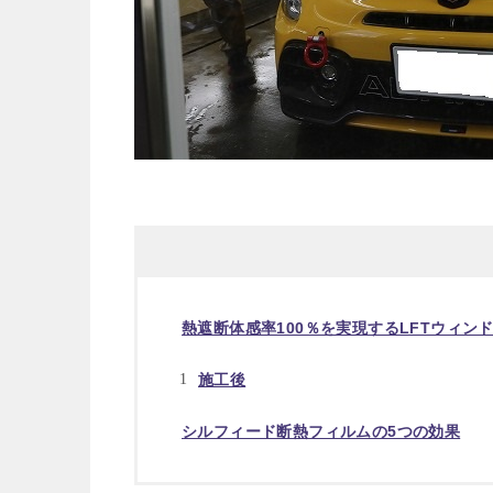
熱遮断体感率100％を実現するLFTウィン
施工後
シルフィード断熱フィルムの5つの効果