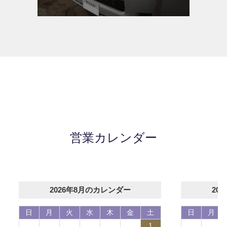
営業カレンダー
2026年8月のカレンダー
20
日
月
火
水
木
金
土
日
月
1