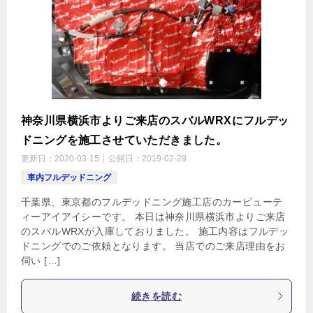
神奈川県横浜市よりご来店のスバルWRXにフルデッ
ドニングを施工させていただきました。
更新日：
2020-03-15
公開日：
2019-02-28
車内フルデッドニング
千葉県、東京都のフルデッドニング施工店のカービューテ
ィーアイアイシーです。 本日は神奈川県横浜市よりご来店
のスバルWRXが入庫しておりました。 施工内容はフルデッ
ドニングでのご依頼となります。 当店でのご来店理由をお
伺い […]
続きを読む