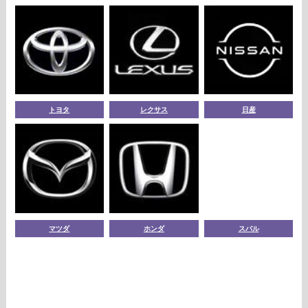
トヨタ
レクサス
日産
マツダ
ホンダ
スバル