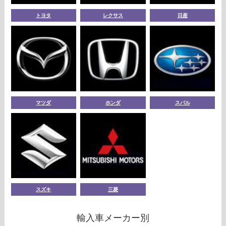
トヨタ
レクサス
日産
マツダ
ホンダ
スバル
スズキ
三菱
輸入車メーカー別