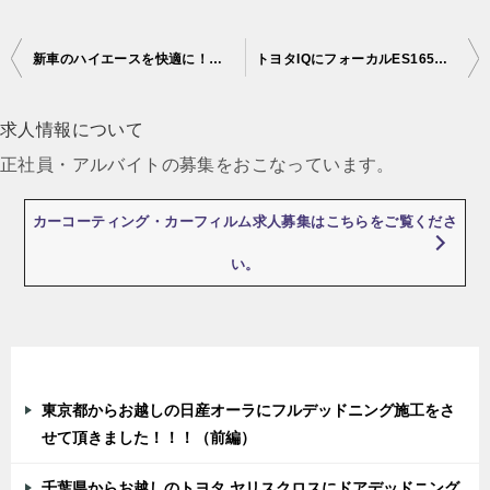
新車のハイエースを快適に！フルデッドニング施工で車内を静かで快適な空間に♪
トヨタIQにフォーカルES165KX2スピーカーを取付けました。
投
稿
求人情報について
ナ
正社員・アルバイトの募集をおこなっています。
ビ
ゲ
カーコーティング・カーフィルム求人募集はこちらをご覧くださ
ー
い。
シ
ョ
ン
最近の投稿
東京都からお越しの日産オーラにフルデッドニング施工をさ
せて頂きました！！！（前編）
千葉県からお越しのトヨタ ヤリスクロスにドアデッドニング