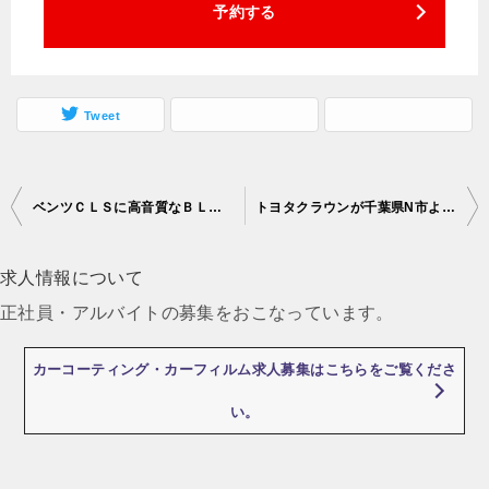
予約する
Tweet
ベンツＣＬＳに高音質なＢＬＡＭスピーカーを取り付けました♪
トヨタクラウンが千葉県N市よりご入庫！ﾌｫｰｶﾙスピーカーで音質改善♪
投
稿
求人情報について
ナ
正社員・アルバイトの募集をおこなっています。
ビ
ゲ
カーコーティング・カーフィルム求人募集はこちらをご覧くださ
ー
い。
シ
ョ