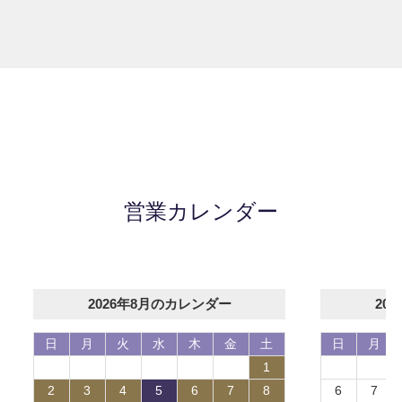
営業カレンダー
2026年8月のカレンダー
20
日
月
火
水
木
金
土
日
月
1
2
3
4
5
6
7
8
6
7