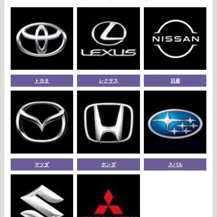
トヨタ
レクサス
日産
マツダ
ホンダ
スバル