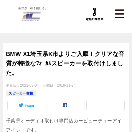
トータルカービューティIIC TOP
»
デッドニング
»
デッドニング施工実績
BMW X1埼玉県K市よりご入庫！クリアな音
質が特徴なﾌｫｰｶﾙスピーカーを取付けしまし
た。
更新日：
2022-03-04
公開日：
2019-11-24
スピーカー交換
Tweet
千葉県オーディオ取付け専門店カービューティーアイ
アイシーです。