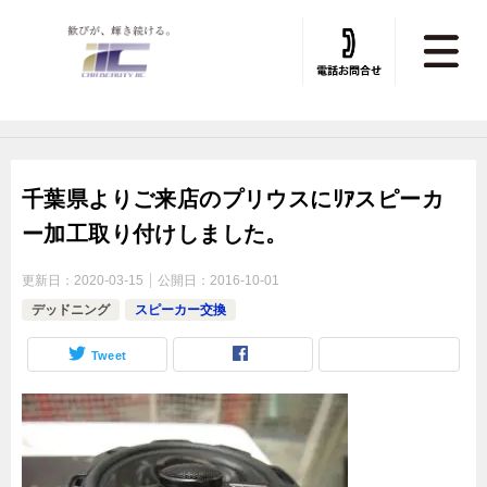
トータルカービューティIIC TOP
»
デッドニング
»
デッドニング施工実績
千葉県よりご来店のプリウスにﾘｱスピーカ
ー加工取り付けしました。
更新日：
2020-03-15
公開日：
2016-10-01
デッドニング
スピーカー交換
Tweet