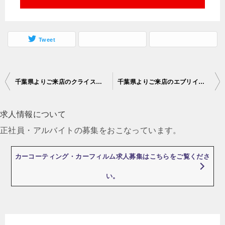
Tweet
千葉県よりご来店のクライスラー300Cにセキュリティー取付け
千葉県よりご来店のエブリイにウーハーを追加しました。
投
稿
求人情報について
ナ
正社員・アルバイトの募集をおこなっています。
ビ
ゲ
カーコーティング・カーフィルム求人募集はこちらをご覧くださ
ー
い。
シ
ョ
ン
最近の投稿