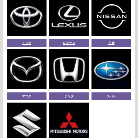
トヨタ
レクサス
日産
マツダ
ホンダ
スバル