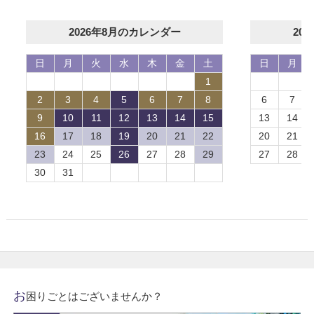
2026年8月のカレンダー
20
日
月
火
水
木
金
土
日
月
1
2
3
4
5
6
7
8
6
7
9
10
11
12
13
14
15
13
14
16
17
18
19
20
21
22
20
21
23
24
25
26
27
28
29
27
28
30
31
お
困りごとはございませんか？