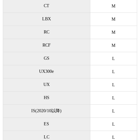
CT
M
LBX
M
RC
M
RCF
M
GS
L
UX300e
L
UX
L
HS
L
IS(2020/10以降)
L
ES
L
LC
L