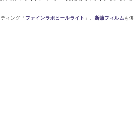
ーティング「
ファインラボヒールライト
」、
断熱フィルム
も併
。