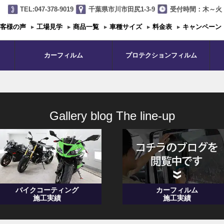
TEL:047-378-9019
千葉県市川市田尻1-3-9
受付時間：木～火 1
客様の声
▸
工場見学
▸
商品一覧
▸
車種サイズ
▸
料金表
▸
キャンペーン
カーフィルム
プロテクションフィルム
Gallery blog The line-up
バイクコーティング
カーフィルム
施工実績
施工実績