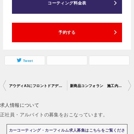
コーティング料金表
予約する
Tweet
アウディA3にフロントドアデッドニング施工致しました！！
新商品コンフォラン 施工内容をちょっとだけご紹介
投
稿
求人情報について
ナ
正社員・アルバイトの募集をおこなっています。
ビ
ゲ
カーコーティング・カーフィルム求人募集はこちらをご覧くださ