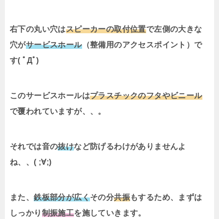
右下の丸い穴は
スピーカーの取付位置
で左側の大きな
穴が
サービスホール
（整備用のアクセスポイント）で
す( ﾟДﾟ)
このサービスホールは
プラスチックのフタやビニール
で覆われていますが、、。
それでは音の
抜け
など防げるわけがありませんよ
ね、、( ;∀;)
また、
鉄板部分が広く
その分
共振
もするため、まずは
しっかり
制振施工
を施していきます。