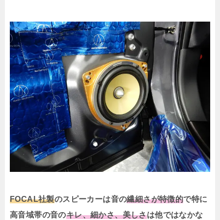
FOCAL社製
のスピーカーは音の
繊細さが特徴的
で特に
高音域帯の音の
キレ、細かさ、美しさ
は他ではなかな