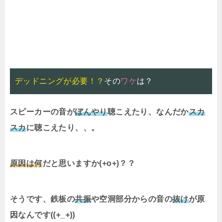
デッドニングが必要！？
その
ワケ
は？
スピーカーの音が
ぼんやり
聴こえたり、なんだか
スカ
スカ
に聴こえたり、、。
原因は何
だと思いますか(+o+)？？
そうです、鉄板の
共振
や空洞部分からの音の
抜け
が原
因なんです((+_+))