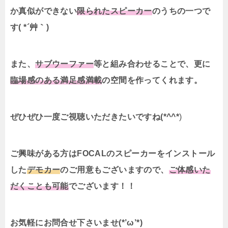
か真似ができない
限られたスピーカー
のうちの一つで
す( *´艸｀)
また、
サブウーファー
等と組み合わせることで、更に
臨場感のある満足感満載
の空間を作ってくれます。
ぜひぜひ一度ご視聴いただきたいですね(*^^*
)
ご興味がある方はFOCALのスピーカーをインストール
した
デモカー
のご用意もございますので、
ご体感いた
だくことも可能
でございます！！
お気軽にお問合せ下さいませ(*’ω’*)