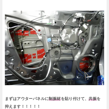
まずはアウターパネルに
制振材
を貼り付けて、
共振
を
抑えます！！！！！