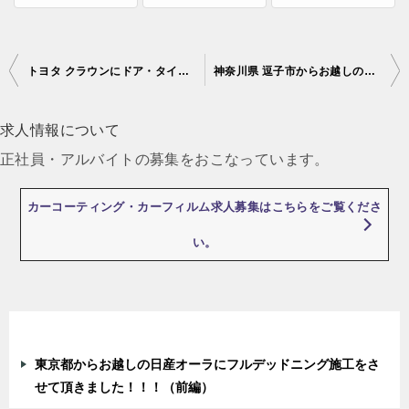
トヨタ クラウンにドア・タイヤハウス・ボンネットのデッドニングを施工させていただきました！！！！！！
神奈川県 逗子市からお越しのマツダ ロードスターにドアデッドニング施工をさせて頂きました！！！！
投
稿
求人情報について
ナ
正社員・アルバイトの募集をおこなっています。
ビ
ゲ
カーコーティング・カーフィルム求人募集はこちらをご覧くださ
ー
い。
シ
ョ
ン
最近の投稿
東京都からお越しの日産オーラにフルデッドニング施工をさ
せて頂きました！！！（前編）