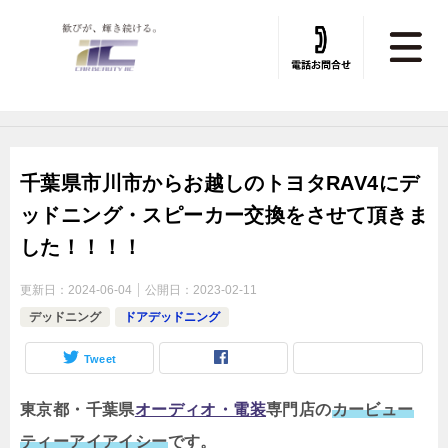
トータルカービューティIIC TOP
»
デッドニング
»
デッドニング施工実績
千葉県市川市からお越しのトヨタRAV4にデ
ッドニング・スピーカー交換をさせて頂きま
した！！！！
更新日：
2024-06-04
公開日：
2023-02-11
デッドニング
ドアデッドニング
Tweet
東京都・千葉県
オーディオ・電装
専
門店の
カービュー
ティーアイアイシー
です。