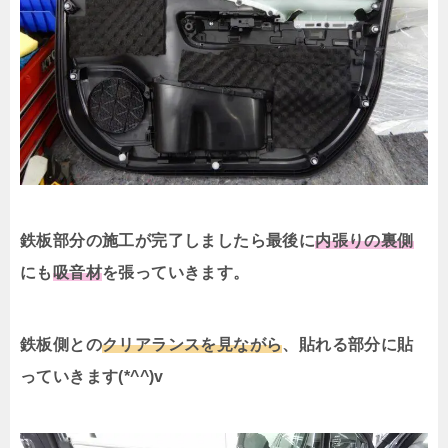
鉄板部分の施工が完了しましたら最後に
内張りの裏側
にも
吸音材
を張っていきます。
鉄板側との
クリアランスを見ながら
、貼れる部分に貼
っていきます(*^^)v