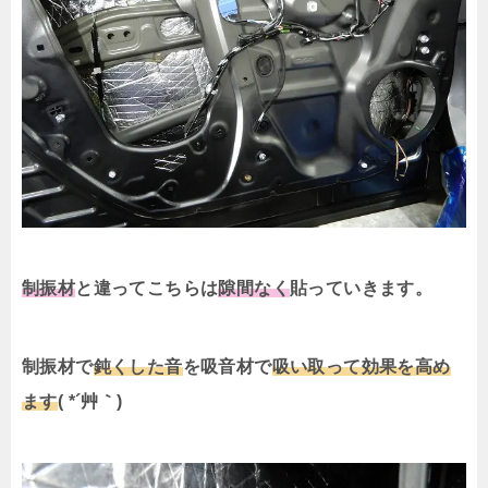
制振材
と違ってこちらは
隙間なく
貼っていきます。
制振材で
鈍くした音
を吸音材で
吸い取って効果を高め
ます
( *´艸｀)