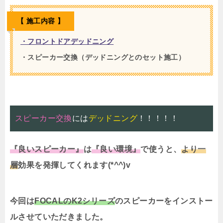
【 施工内容 】
・フロントドアデッドニング
・スピーカー交換（デッドニングとのセット施工）
スピーカー交換
には
デッドニング
！！！！！
『良いスピーカー』
は
『
良
い
環
境』
で使うと、
より一
層
効果を発揮してくれます(*^^)v
今回は
FOCALのK2シリーズ
のスピーカーをインストー
ルさせていただきました。