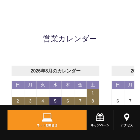
営業カレンダー
2026年8月のカレンダー
20
日
月
火
水
木
金
土
日
月
1
2
3
4
5
6
7
8
6
7
9
10
11
12
13
14
15
13
14
16
17
18
19
20
21
22
20
21
23
24
25
26
27
28
29
27
28
30
31
TOPへ
シェア