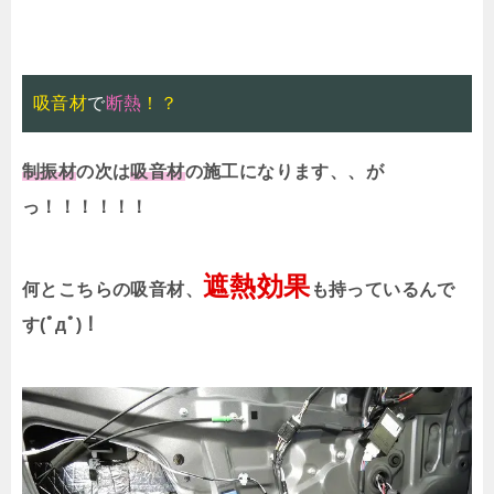
吸音材
で
断熱
！？
制振材
の次は
吸音材
の施工になります、、が
っ！！！！！！
遮熱効果
何とこちらの吸音材、
も持っているんで
す(ﾟдﾟ)！