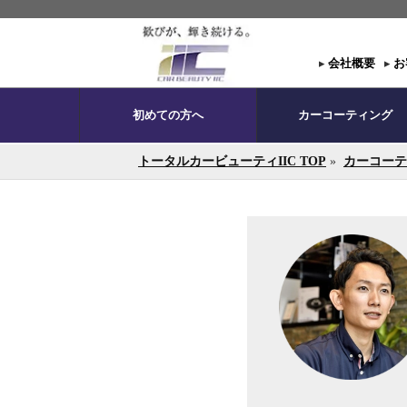
▸
会社概要
▸
お
初めての方へ
カーコーティング
トータルカービューティIIC TOP
»
カーコーテ