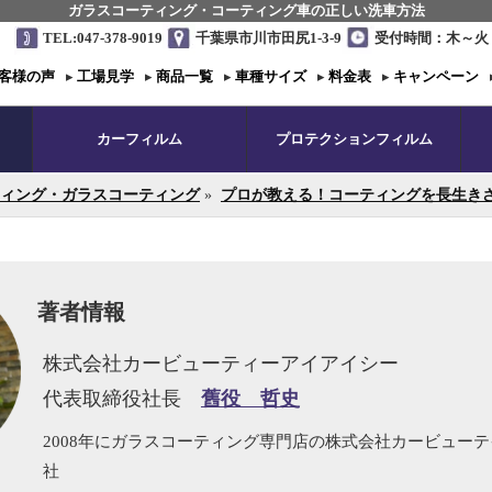
ガラスコーティング・コーティング車の正しい洗車方法
TEL:047-378-9019
千葉県市川市田尻1-3-9
受付時間：木～火 1
客様の声
▸
工場見学
▸
商品一覧
▸
車種サイズ
▸
料金表
▸
キャンペーン
カーフィルム
プロテクションフィルム
ィング・ガラスコーティング
»
プロが教える！コーティングを長生きさ
著者情報
株式会社カービューティーアイアイシー
代表取締役社長
舊役 哲史
2008年にガラスコーティング専門店の株式会社カービュー
社