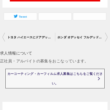
Tweet
トヨタ ハイエースにドアデッドニングを施工させて頂きました！！！！
ホンダ オデッセイ フルデッドニングのご紹介です！！！
投
稿
求人情報について
ナ
正社員・アルバイトの募集をおこなっています。
ビ
ゲ
カーコーティング・カーフィルム求人募集はこちらをご覧くださ
ー
い。
シ
ョ
ン
最近の投稿