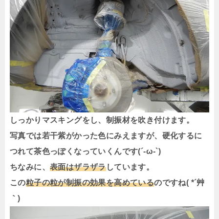
しっかりマスキングをし、制振材を吹き付けます。
写真では若干紫がかった色にみえますが、硬化するに
つれて茶色っぽくなっていくんです(´-ω-`)
ちなみに、
表面はザラザラ
しています。
この
粒子の粒が制振の効果を高めている
のですね( *´艸
｀)