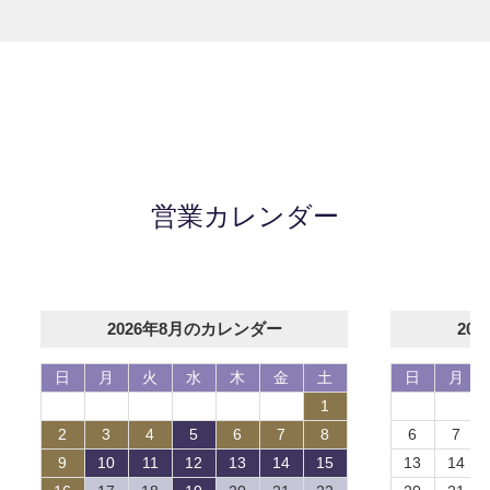
営業カレンダー
2026年8月のカレンダー
20
日
月
火
水
木
金
土
日
月
1
2
3
4
5
6
7
8
6
7
9
10
11
12
13
14
15
13
14