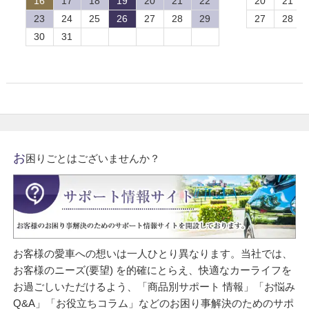
16
17
18
19
20
21
22
20
21
23
24
25
26
27
28
29
27
28
30
31
お
困りごとはございませんか？
お客様の愛車への想いは一人ひとり異なります。当社では、
お客様のニーズ(要望) を的確にとらえ、快適なカーライフを
お過ごしいただけるよう、「商品別サポート 情報」「お悩み
Q&A」「お役立ちコラム」などのお困り事解決のためのサポ