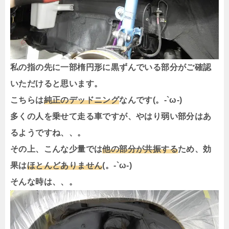
私の指の先に一部楕円形に黒ずんでいる部分がご確認
いただけると思います。
こちらは
純正のデッドニング
なんです(。-`ω-)
多くの人を乗せて走る車ですが、やはり弱い部分はあ
るようですね、、。
その上、こんな少量では
他の部分が共振する
ため、効
果は
ほとんどありません
(。-`ω-)
そんな時は、、。