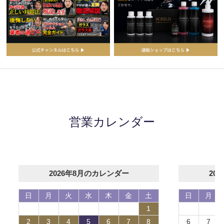
営業カレンダー
2026年8月のカレンダー
20
日
月
火
水
木
金
土
日
月
1
2
3
4
5
6
7
8
6
7