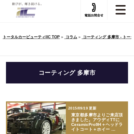
トータルカービューティIIC TOP
»
コラム
»
コーティング 多摩市 - トー
コーティング 多摩市
2015/09/19 更新
東京都多摩市よりご来店頂
きました。アウディTTに
CeramicPro9H＋ヘッドラ
イトコート＋ホイー …