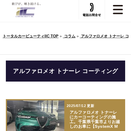
トータルカービューティIIC TOP
»
コラム
»
アルファロメオ トナーレ コー
アルファロメオ トナーレ コーティング
2025/07/12 更新
アルファロメオ トナーレ
にカーコーティングの施
工。千葉県千葉市よりお越
しのお車に【SystemX M
…