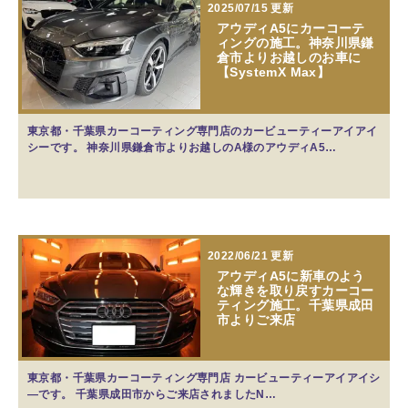
2025/07/15 更新
アウディA5にカーコーテ
ィングの施工。神奈川県鎌
倉市よりお越しのお車に
【SystemX Max】
東京都・千葉県カーコーティング専門店のカービューティーアイアイ
シーです。 神奈川県鎌倉市よりお越しのA様のアウディA5…
2022/06/21 更新
アウディA5に新車のよう
な輝きを取り戻すカーコー
ティング施工。千葉県成田
市よりご来店
東京都・千葉県カーコーティング専門店 カービューティーアイアイシ
―です。 千葉県成田市からご来店されましたN…