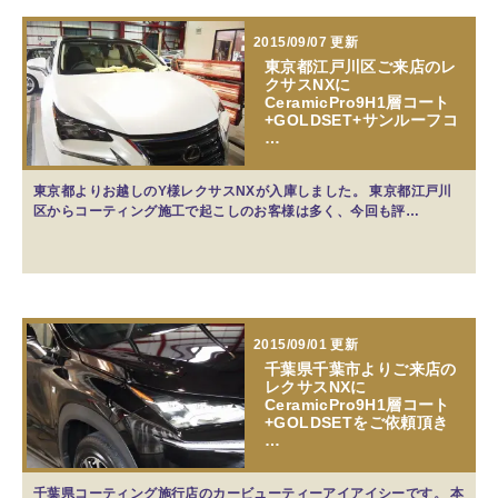
2015/09/07 更新
東京都江戸川区ご来店のレ
クサスNXに
CeramicPro9H1層コート
+GOLDSET+サンルーフコ
…
東京都よりお越しのY様レクサスNXが入庫しました。 東京都江戸川
区からコーティング施工で起こしのお客様は多く、今回も評…
2015/09/01 更新
千葉県千葉市よりご来店の
レクサスNXに
CeramicPro9H1層コート
+GOLDSETをご依頼頂き
…
千葉県コーティング施行店のカービューティーアイアイシーです。 本