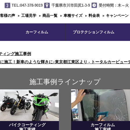
TEL:047-378-9019
千葉県市川市田尻1-3-9
受付時間：木～火 1
客様の声
▸
工場見学
▸
商品一覧
▸
車種サイズ
▸
料金表
▸
キャンペーン
カーフィルム
プロテクションフィルム
ティング施工事例
施工！新車のような輝きに♪東京都江東区より - トータルカービューティ
施工事例ラインナップ
バイクコーティング
カーフィルム
施工実績
施工実績