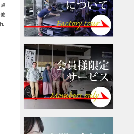
た点
や他
れ