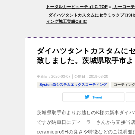
トータルカービューティIIC TOP
»
カーコーテ
ダイハツタントカスタムにセラミックプロ9H
ィング施工実績CBIIC
ダイハツタントカスタムにセ
致しました。茨城県取手市よ
更新日：
2020-03-07
公開日：
2019-03-20
SystemX/システムエックスコーティング
コーティン
Tweet
茨城県取手市よりお越しのK様の新車ダイハ
ですが納車日にディーラーさんから直接当
ceramicpro9Hの良さや特徴などのご