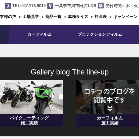
TEL:047-378-9019
千葉県市川市田尻1-3-9
受付時間：木～火 1
客様の声
▸
工場見学
▸
商品一覧
▸
車種サイズ
▸
料金表
▸
キャンペーン
カーフィルム
プロテクションフィルム
Gallery blog The line-up
バイクコーティング
カーフィルム
施工実績
施工実績