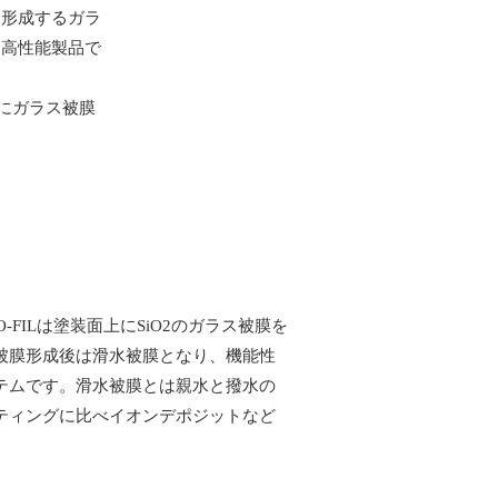
を形成するガラ
た高性能製品で
上にガラス被膜
O-FILは塗装面上にSiO2のガラス被膜を
被膜形成後は滑水被膜となり、機能性
テムです。滑水被膜とは親水と撥水の
ティングに比べイオンデポジットなど