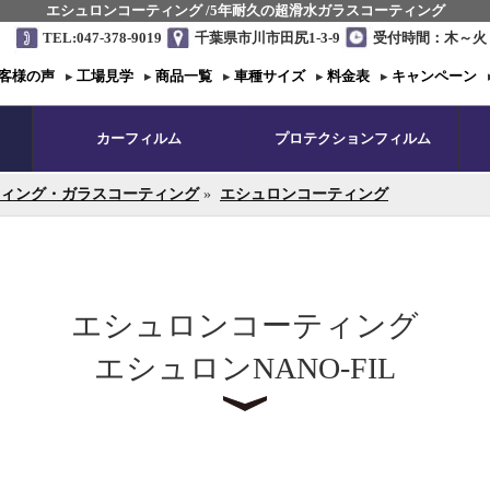
エシュロンコーティング /5年耐久の超滑水ガラスコーティング
TEL:047-378-9019
千葉県市川市田尻1-3-9
受付時間：木～火 1
客様の声
▸
工場見学
▸
商品一覧
▸
車種サイズ
▸
料金表
▸
キャンペーン
カーフィルム
プロテクションフィルム
ィング・ガラスコーティング
»
エシュロンコーティング
エシュロンコーティング
エシュロンNANO-FIL