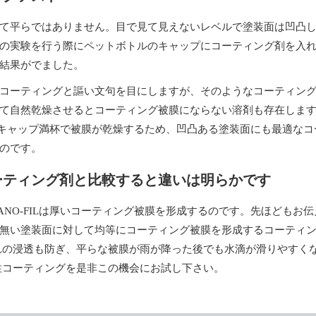
て平らではありません。目で見て見えないレベルで塗装面は凹凸
の実験を行う際にペットボトルのキャップにコーティング剤を入
結果がでました。
コーティングと謳い文句を目にしますが、そのようなコーティン
て自然乾燥させるとコーティング被膜にならない溶剤も存在しま
ILはキャップ満杯で被膜が乾燥するため、凹凸ある塗装面にも最適な
のです。
ーティング剤と比較すると違いは明らかです
ANO-FILは厚いコーティング被膜を形成するのです。先ほどもお
無い塗装面に対して均等にコーティング被膜を形成するコーティ
れの浸透も防ぎ、平らな被膜が雨が降った後でも水滴が滑りやすく
性コーティングを是非この機会にお試し下さい。