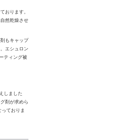
しております。
れ自然乾燥させ
グ剤もキャップ
す。エシュロン
コーティング被
伝えしました
ング剤が求めら
なっておりま