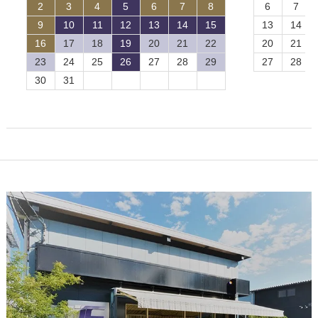
2
3
4
5
6
7
8
6
7
9
10
11
12
13
14
15
13
14
16
17
18
19
20
21
22
20
21
23
24
25
26
27
28
29
27
28
30
31