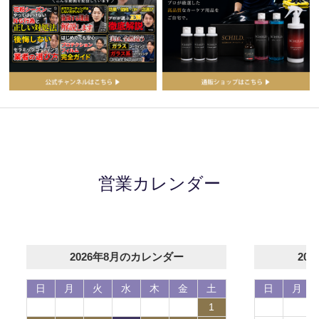
営業カレンダー
2026年8月のカレンダー
20
日
月
火
水
木
金
土
日
月
1