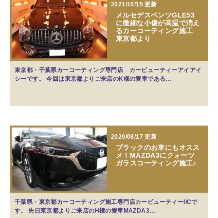
2021/10/15 更新
メルセデスベンツGLE53
に微細な小傷が高温で消え
るカーコーティング施工
東京都より
東京都・千葉県カーコーティング専門店 カービューティーアイアイ
シーです。 今回は東京都よりご来店のK様の愛車である…
2020/08/17 更新
ブラックのお車にもオスス
メ！MAZDA3にクォーツ
ガラスコーティング施工♪
千葉県・東京都カーコーティング施工専門店カービューティーIICで
す。 先日東京都よりご来店のH様の愛車MAZDA3…