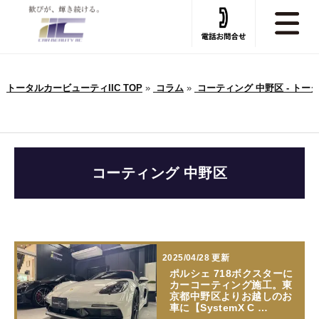
トータルカービューティIIC TOP
»
コラム
»
コーティング 中野区 - トー
コーティング 中野区
2025/04/28 更新
ポルシェ 718ボクスターに
カーコーティング施工。東
京都中野区よりお越しのお
車に【SystemX C …