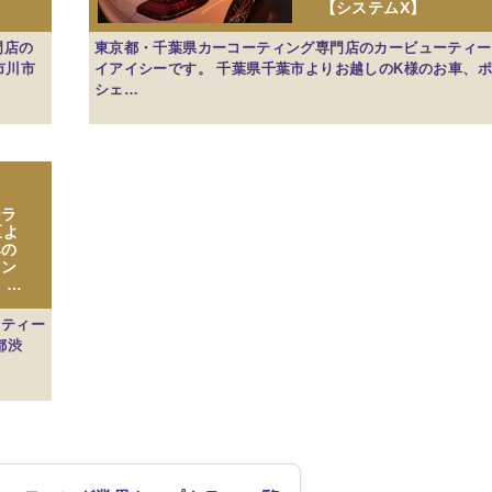
【システムX】
門店の
東京都・千葉県カーコーティング専門店のカービューティー
市川市
イアイシーです。 千葉県千葉市よりお越しのK様のお車、
シェ…
ーラ
区よ
異の
ィン
 …
ーティー
都渋