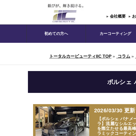
▸
会社概要
▸
お
初めての方へ
カーコーティング
トータルカービューティIIC TOP
»
コラム
»
ポルシェ 
2026/03/30 更新
【ポルシェ パナメ
ラ】流麗なシルエ
を際立たせる最高
ラミックコーティ