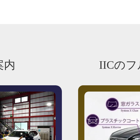
案内
IICの