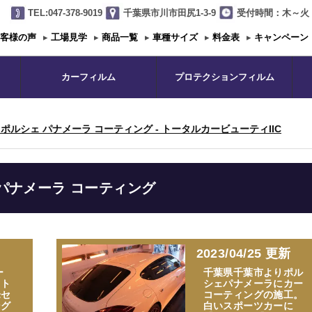
TEL:047-378-9019
千葉県市川市田尻1-3-9
受付時間：木～火 1
客様の声
▸
工場見学
▸
商品一覧
▸
車種サイズ
▸
料金表
▸
キャンペーン
カーフィルム
プロテクションフィルム
ポルシェ パナメーラ コーティング - トータルカービューティIIC
パナメーラ コーティング
2023/04/25 更新
ー
千葉県千葉市よりポル
ット
シェパナメーラにカー
峰セ
コーティングの施工。
ング
白いスポーツカーに