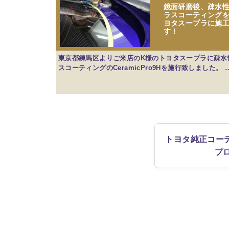
鏡面研磨後、疎水
ラスコーティング
ヨタスープラに施
す！
東京都練馬区よりご来店のK様のトヨタスープラに疎水
スコーティングのCeramicPro9Hを施行致しました。 
トヨタ純正コー
プ