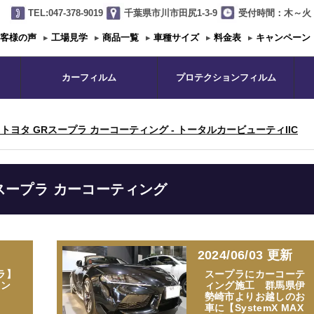
TEL:047-378-9019
千葉県市川市田尻1-3-9
受付時間：木～火 1
客様の声
▸
工場見学
▸
商品一覧
▸
車種サイズ
▸
料金表
▸
キャンペーン
カーフィルム
プロテクションフィルム
トヨタ GRスープラ カーコーティング - トータルカービューティIIC
スープラ カーコーティング
2024/06/03 更新
ラ】
スープラにカーコーテ
ィン
ィング施工 群馬県伊
）
勢崎市よりお越しのお
車に【SystemX MAX