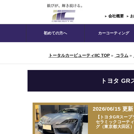
▸
会社概要
▸
お
初めての方へ
カーコーティング
トータルカービューティIIC TOP
»
コラム
»
トヨタ GR
2026/06/15 更新
【トヨタGRスープ
セラミックコーテ
グ（東京都大田区