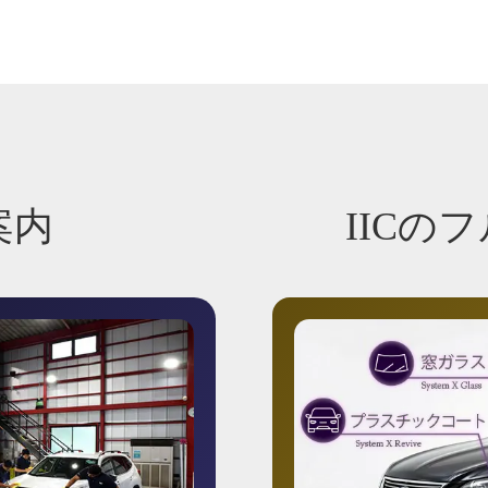
案内
IICの