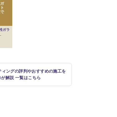
性ガ
をト
工で
性ガラ
…
ティングの評判やおすすめの施工を
ロが解説 一覧はこちら