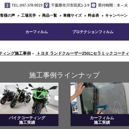
TEL:047-378-9019
千葉県市川市田尻1-3-9
受付時間：木～火 1
客様の声
▸
工場見学
▸
商品一覧
▸
車種サイズ
▸
料金表
▸
キャンペーン
カーフィルム
プロテクションフィルム
ティング施工事例
»
トヨタ ランドクルーザー250にセラミックコーティン
施工事例ラインナップ
バイクコーティング
カーフィルム
施工実績
施工実績