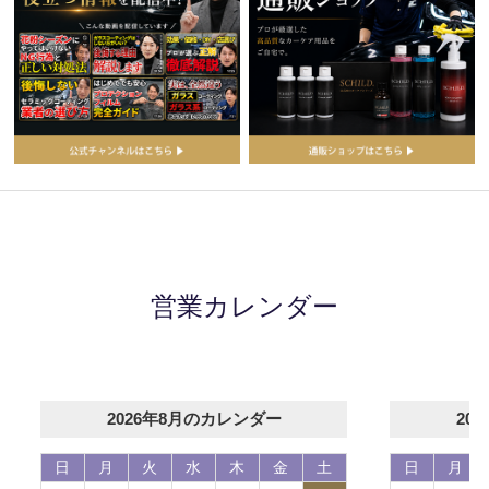
営業カレンダー
2026年8月のカレンダー
20
日
月
火
水
木
金
土
日
月