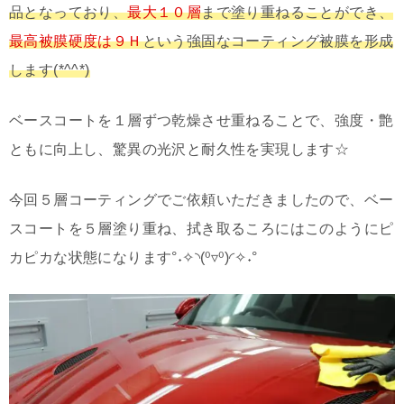
品となっており、
最大１０層
まで塗り重ねることができ、
最高被膜硬度は９Ｈ
という強固なコーティング被膜を形成
します(*^^*)
ベースコートを１層ずつ乾燥させ重ねることで、強度・艶
ともに向上し、驚異の光沢と耐久性を実現します☆
今回５層コーティングでご依頼いただきましたので、ベー
スコートを５層塗り重ね、拭き取るころにはこのようにピ
カピカな状態になります°˖✧◝(⁰▿⁰)◜✧˖°