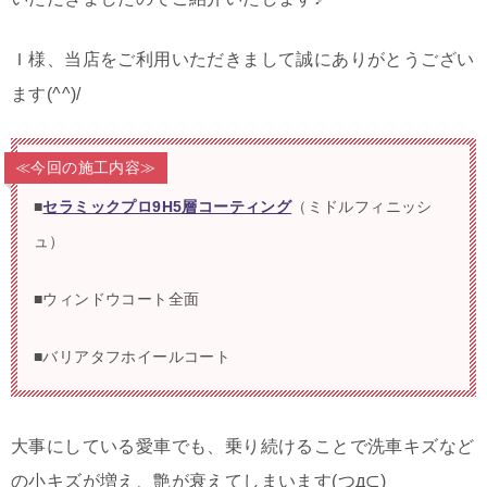
Ｉ様、当店をご利用いただきまして誠にありがとうござい
ます(^^)/
≪今回の施工内容≫
■
セラミックプロ9H5層コーティング
（ミドルフィニッシ
ュ）
■ウィンドウコート全面
■バリアタフホイールコート
大事にしている愛車でも、乗り続けることで洗車キズなど
の小キズが増え、艶が衰えてしまいます(つд⊂)