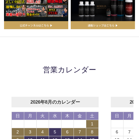
営業カレンダー
2026年8月のカレンダー
20
日
月
火
水
木
金
土
日
月
1
2
3
4
5
6
7
8
6
7