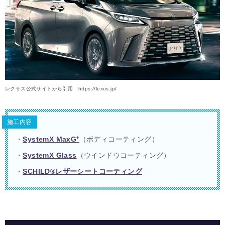
レクサス公式サイトから引用 https://lexus.jp/
施工内容
・
SystemX MaxG⁺
（ボディコーティング）
・
SystemX Glass
（ウインドウコーティング）
・
SCHILD®レザーシートコーティング