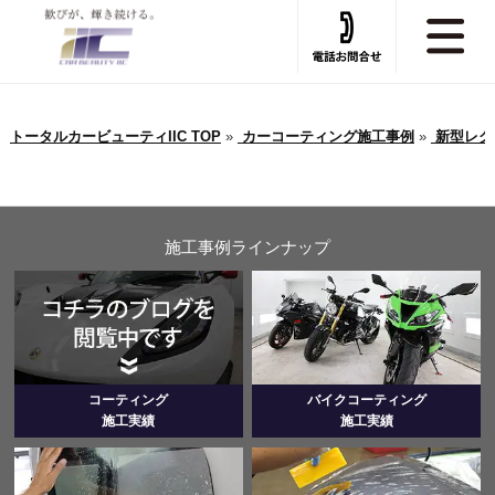
トータルカービューティIIC TOP
»
カーコーティング施工事例
»
新型レクサ
施工事例ラインナップ
コーティング
バイクコーティング
施工実績
施工実績